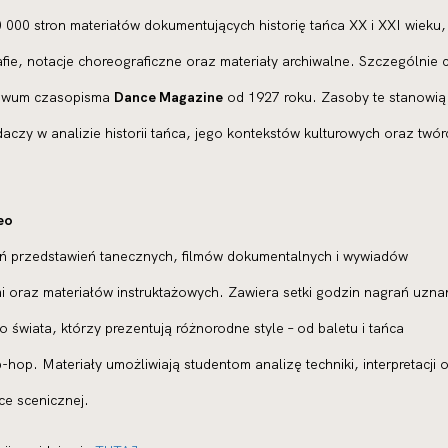
000 stron materiałów dokumentujących historię tańca XX i XXI wieku,
afie, notacje choreograficzne oraz materiały archiwalne. Szczególnie 
chiwum czasopisma
Dance Magazine
od 1927 roku. Zasoby te stanowią
daczy w analizie historii tańca, jego kontekstów kulturowych oraz twór
eo
ń przedstawień tanecznych, filmów dokumentalnych i wywiadów
i oraz materiałów instruktażowych. Zawiera setki godzin nagrań uzn
 świata, którzy prezentują różnorodne style – od baletu i tańca
hop. Materiały umożliwiają studentom analizę techniki, interpretacji 
ce scenicznej.