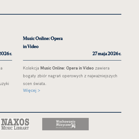
Music Online: Opera
in Video
2026 r.
27 maja 2026 r.
ja
Kolekcja
Music Online: Opera in Video
zawiera
bogaty zbiór nagrań operowych z najważniejszych
uzyki
scen świata.
Więcej >
,
uwaga,
uwaga,
link
link
a
otwiera
otwiera
się
się