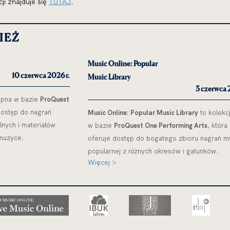
ji znajduje się
TUTAJ
.
IEŻ
Music Online: Popular
10 czerwca 2026 r.
Music Library
3 czerwca 
pna w bazie
ProQuest
dostęp do nagrań
Music Online: Popular Music Library
to kolekc
nych i materiałów
w bazie
ProQuest One Performing Arts
, która
muzyce.
oferuje dostęp do bogatego zbioru nagrań m
popularnej z różnych okresów i gatunków.
Więcej >
uwaga
uwaga,
uwaga,
uwaga,
link
link
link
link
otwier
otwiera
otwiera
otwiera
się
się
się
się