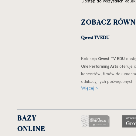
Dostęp do wszystkich kolekc
ZOBACZ RÓWN
Qwest TV EDU
Kolekcja
Qwest TV EDU
dostę
One Performing Arts
oferuje 
koncertów, filmów dokumental
edukacyjnych poświęconych 
Więcej >
BAZY
uwaga,
link
ONLINE
otwiera
się