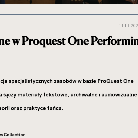
11 III 202
ne w Proquest One Performi
cja specjalistycznych zasobów w bazie ProQuest One
a łączy materiały tekstowe, archiwalne i audiowizualne
eorii oraz praktyce tańca.
s Collection