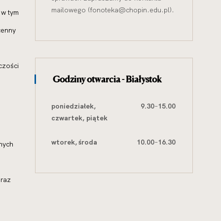
mailowego (fonoteka@chopin.edu.pl).
 w tym
cenny
czości
Godziny otwarcia - Białystok
poniedziałek,
9.30
–
15.00
czwartek,
piątek
wtorek, środa
10.00
–
16.30
anych
oraz